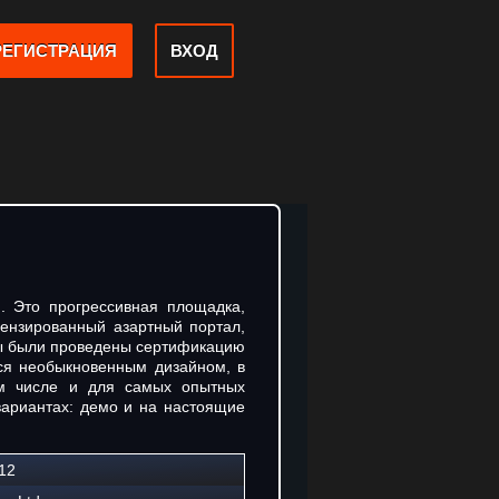
РЕГИСТРАЦИЯ
ВХОД
. Это прогрессивная площадка,
цензированный азартный портал,
ты были проведены сертификацию
ся необыкновенным дизайном, в
ом числе и для самых опытных
вариантах: демо и на настоящие
12