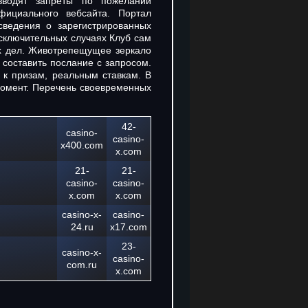
вводят запреты по пожелании
ициального вебсайта. Портал
сведения о зарегистрированных
исключительных случаях Клуб сам
их дел. Животрепещущее зеркало
 составить послание с запросом.
 к призам, реальным ставкам. В
момент. Перечень своевременных
42-
casino-
casino-
x400.com
x.com
21-
21-
casino-
casino-
x.com
x.com
casino-x-
casino-
24.ru
x17.com
23-
casino-x-
casino-
com.ru
x.com