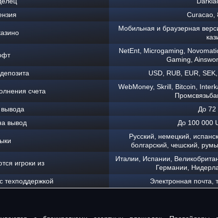
делец
Darkla
ензия
Curacao,
Мобильная и браузерная версии
казино
каз
NetEnt, Microgaming, Novomatic
офт
Gaming, Ainswor
депозита
USD, RUB, EUR, SEK,
WebMoney, Skrill, Bitcoin, Inter
олнения счета
Промсвязьба
 вывода
До 72
на вывод
До 100 000 
Русский, немецкий, испанск
ыки
болгарский, чешский, рум
Италии, Испании, Великобритан
тся игроки из
Германии, Нидерл
с техподдержкой
Электронная почта, 