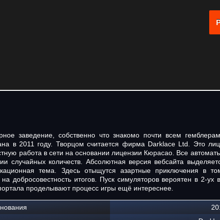
рное заведение, собственно что знакомо почти всем гемблерам
ана в 2011 году. Творцом считается фирма Darklace Ltd. Это ли
естную работа в сети на основании лицензии Кюрасао. Все автома
ции случайных количеств. Абсолютная версия вебсайта выделяет
икационная тема. Здесь отыщутся азартные приключения в т
 на добросовестность итогов. Пуск симуляторов вероятен в 2-ух 
 портала проделывают процесс игры ещё интереснее.
снования
20