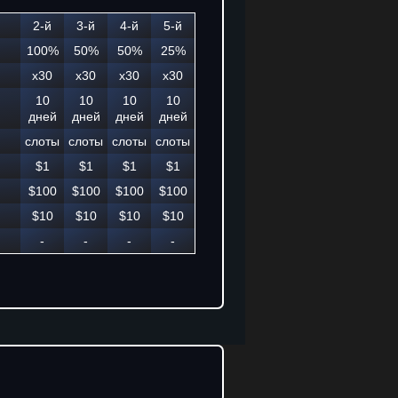
2-й
3-й
4-й
5-й
100%
50%
50%
25%
х30
х30
х30
х30
10
10
10
10
дней
дней
дней
дней
слоты
слоты
слоты
слоты
$1
$1
$1
$1
$100
$100
$100
$100
$10
$10
$10
$10
-
-
-
-