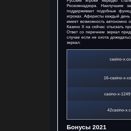
Русские игроки нередко ста
Роскомнадзора. Наилучшим з
поддерживает подобные функци
игроках. Аферисты каждый день 
имеет возможность автономно о
Казино Х на сейчас отыскать пр
Ответ со перечнем зеркал прид
случае если не охота дожидать
зеркал:
casino-x.c
16-casino-x-c
casino-x-124
42casino-x.
Бонусы 2021