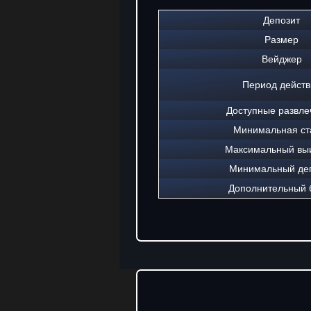
Депозит
Размер
Вейджер
Период действ
Доступные развле
Минимальная ст
Максимальный вы
Минимальный де
Дополнительный 